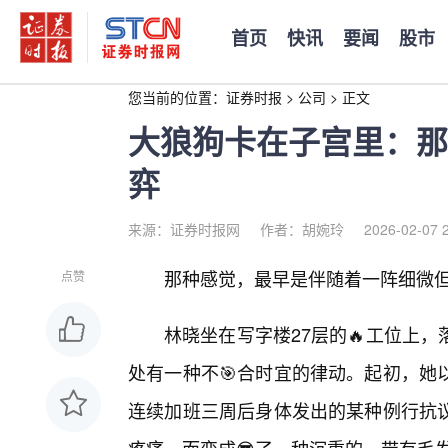
首页
快讯
要闻
股市
您当前的位置：
证券时报
>
公司
>
正文
大狼狗卡在子宫里：那
弈
来源：证券时报网
作者：胡婉玲
2026-02-07 
那种感觉，最早是伴随着一阵细微
点赞
林晓坐在写字楼27层的🔥工位上
处有一种不🎯合时宜的律动。起初，她
连续加班三周后身体发出的某种例行抗议