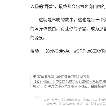
入侵的“野兽”，最终都会化为奔向自由的
这就是林晓的故事。这也是每一个渴
的🔥身体独白。别让你的子宫，成为那
的源泉。
活动：【
8cjVGdkyAuHwSRRkeCZXbTJ
安‘踏’体育斥资1.99亿港元回购212万股
【公?司新闻.】中铝国际成功发行20亿元永续中
周,小;川：AI对货币政策影响尚不明显，金融稳
声明：证券时报力求信息真实、准确，文章提及内
下载“证券时报”官方APP，或关注官方微信公众