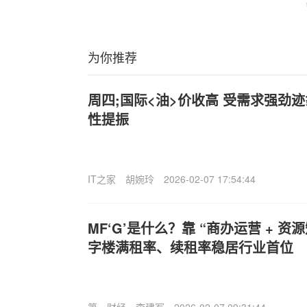
为你推荐
周四;国际<油>价收高 受需求强劲
性提振
IT之家
胡婉玲
2026-02-07 17:54:44
MF‘G’是什么？靠 “商办运营 + 资
字楼满租率、续租率稳居行业首位