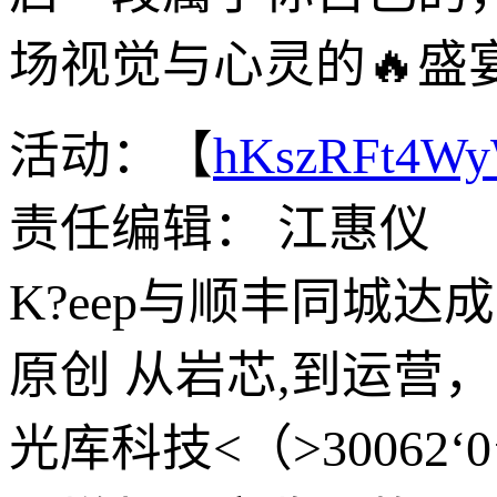
场视觉与心灵的🔥盛
活动：【
hKszRFt4W
责任编辑： 江惠仪
K?eep与顺丰同城
原创 从岩芯,到运营
光库科技<（>30062