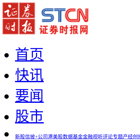
首页
快讯
要闻
股市
新股
信披+
公司
港美股
数据
基金
金融
视听
评论
专题
产经
创