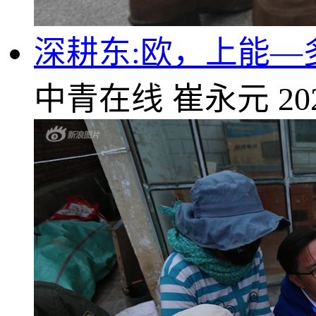
深耕东:欧，上能
中青在线
崔永元
20