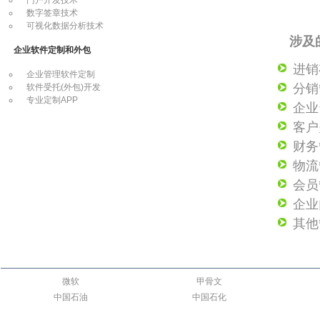
数字签章技术
可视化数据分析技术
涉及的
企业软件定制和外包
进销
企业管理软件定制
分销
软件受托(外包)开发
专业定制APP
企业
客户
财务
物流
会员
企业
其他
微软
甲骨文
中国石油
中国石化