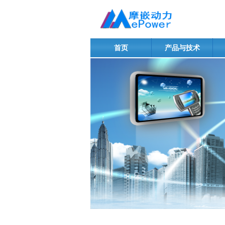
首页
产品与技术