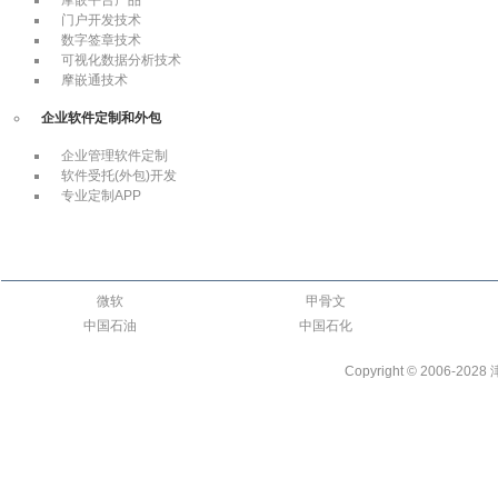
门户开发技术
数字签章技术
可视化数据分析技术
摩嵌通技术
企业软件定制和外包
企业管理软件定制
软件受托(外包)开发
专业定制APP
微软
甲骨文
中国石油
中国石化
Copyright © 2006-202